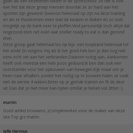
gaan als een bezetenen tekeer in de sportschool .En het is ook
een feit dat deze groep mensen doordat ze zo hard aan het
sporten zijn geweest Gewoon helemaal op zijn na deze training
en als ze thuiskomen even snel de keuken in duiken en zo snel
mogelijk op de bank neer te ploffen.Vind persoonlijk toch altijd dat
ongezond eten net even wat sneller ready to eat is dan gezond
eten .
Deze groep gaat helemaal los op bijv. een loopband helemaal tot
het einde En volgens mij als ik het goed heb ben je dan nog niet
eens echt vet aan het verbranden.Daarom rustig aan, Aankomen
heeft ook meestal een hele poos geduurd.Ik ben dan ook een
voorstander voor het opbouwen van bewegen.Kijk maar om je
heen naar afvallers zonder het rustig op te bouwen halen ze vaak
niet de eerste 4 weken.Beter op je gemak trainen en fit de deur
uit Dan dat je niet meer kan rijden omdat je benen vol zitten :)
martin
Goed artikel trouwens ;)Complimenten voor de maker van deze
site.Top grz martin
Jelle Hermus