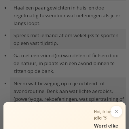
Haal een paar gewichten in huis, en doe
regelmatig tussendoor wat oefeningen als je er
langs loopt.
Spreek met iemand af om wekelijks te sporten
op een vast tijdstip.
Ga met een vriend(in) wandelen of fietsen door
de natuur, in plaats van een avond binnen te
zitten op de bank.
Neem wat beweging op in je ochtend- of
avondroutine. Denk aan wat lichte aerobics,
(power)yoga, rekoefeningen, wat spiertraining of
doe bijvoorbeeld iedere avond een halfuurtje
×
Hoi, ik ben
aan
Wii Fit
.
Jelle! 👋
Word elke