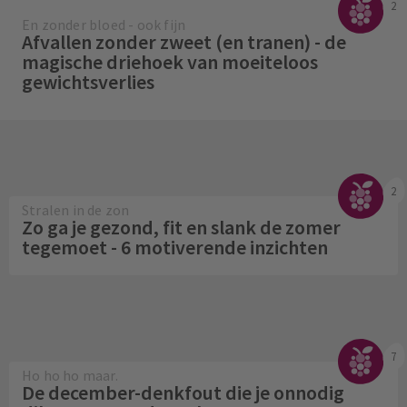
2
En zonder bloed - ook fijn
Afvallen zonder zweet (en tranen) - de
magische driehoek van moeiteloos
gewichtsverlies
2
Stralen in de zon
Zo ga je gezond, fit en slank de zomer
tegemoet - 6 motiverende inzichten
7
Ho ho ho maar.
De december-denkfout die je onnodig