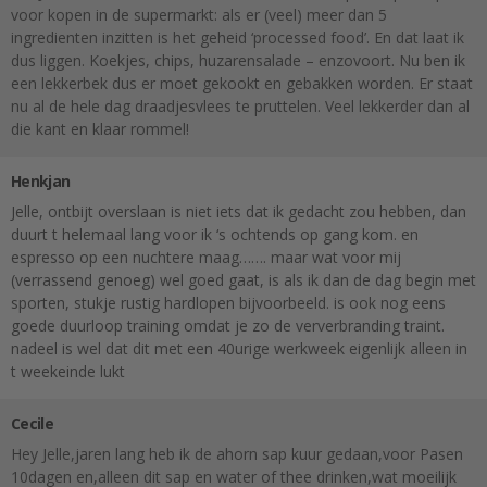
voor kopen in de supermarkt: als er (veel) meer dan 5
ingredienten inzitten is het geheid ‘processed food’. En dat laat ik
dus liggen. Koekjes, chips, huzarensalade – enzovoort. Nu ben ik
een lekkerbek dus er moet gekookt en gebakken worden. Er staat
nu al de hele dag draadjesvlees te pruttelen. Veel lekkerder dan al
die kant en klaar rommel!
Henkjan
Jelle, ontbijt overslaan is niet iets dat ik gedacht zou hebben, dan
duurt t helemaal lang voor ik ‘s ochtends op gang kom. en
espresso op een nuchtere maag……. maar wat voor mij
(verrassend genoeg) wel goed gaat, is als ik dan de dag begin met
sporten, stukje rustig hardlopen bijvoorbeeld. is ook nog eens
goede duurloop training omdat je zo de ververbranding traint.
nadeel is wel dat dit met een 40urige werkweek eigenlijk alleen in
t weekeinde lukt
Cecile
Hey Jelle,jaren lang heb ik de ahorn sap kuur gedaan,voor Pasen
10dagen en,alleen dit sap en water of thee drinken,wat moeilijk