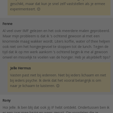
geschikt, maar dat kun je snel zelf vaststellen als je ermee
experimenteert. 😊
Fenne
Al veel over IMF gelezen en het ook meerdere malen geprobeerd.
Maar mijn probleem is dat ik ‘s ochtend gewoon al met een
knorrende maag wakker wordt. Liters koffie, water of thee helpen
ook niet om het hongergevoel te stoppen tot de lunch. Tegen de
tijd dat ik op mn werk aankom ‘s ochtend begin ik me al gewoon
onwel en misselijk te voelen van de honger. Heb je alsjeblieft tips?
Jelle Hermus
Vasten past niet bij iedereen. Niet bij ieders lichaam en niet
bij ieders psyche. Ik denk dat het vooral belangrijk is om
naar je lichaam te luisteren. 😊
Rony
Hoi Jelle. Ik ben blij dat ook jij IF hebt ontdekt. Ondertussen ben ik
er een jaar mee bezig en wees gerust, De voordelen die je