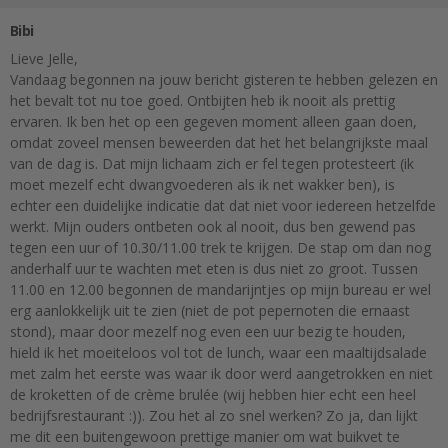
Bibi
Lieve Jelle,
Vandaag begonnen na jouw bericht gisteren te hebben gelezen en
het bevalt tot nu toe goed. Ontbijten heb ik nooit als prettig
ervaren. Ik ben het op een gegeven moment alleen gaan doen,
omdat zoveel mensen beweerden dat het het belangrijkste maal
van de dag is. Dat mijn lichaam zich er fel tegen protesteert (ik
moet mezelf echt dwangvoederen als ik net wakker ben), is
echter een duidelijke indicatie dat dat niet voor iedereen hetzelfde
werkt. Mijn ouders ontbeten ook al nooit, dus ben gewend pas
tegen een uur of 10.30/11.00 trek te krijgen. De stap om dan nog
anderhalf uur te wachten met eten is dus niet zo groot. Tussen
11.00 en 12.00 begonnen de mandarijntjes op mijn bureau er wel
erg aanlokkelijk uit te zien (niet de pot pepernoten die ernaast
stond), maar door mezelf nog even een uur bezig te houden,
hield ik het moeiteloos vol tot de lunch, waar een maaltijdsalade
met zalm het eerste was waar ik door werd aangetrokken en niet
de kroketten of de crème brulée (wij hebben hier echt een heel
bedrijfsrestaurant :)). Zou het al zo snel werken? Zo ja, dan lijkt
me dit een buitengewoon prettige manier om wat buikvet te