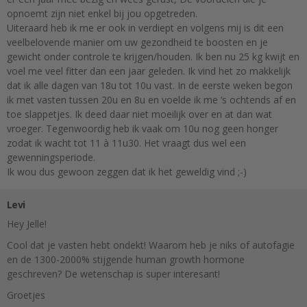
opnoemt zijn niet enkel bij jou opgetreden.
Uiteraard heb ik me er ook in verdiept en volgens mij is dit een
veelbelovende manier om uw gezondheid te boosten en je
gewicht onder controle te krijgen/houden. Ik ben nu 25 kg kwijt en
voel me veel fitter dan een jaar geleden. Ik vind het zo makkelijk
dat ik alle dagen van 18u tot 10u vast. In de eerste weken begon
ik met vasten tussen 20u en 8u en voelde ik me ‘s ochtends af en
toe slappetjes. Ik deed daar niet moeilijk over en at dan wat
vroeger. Tegenwoordig heb ik vaak om 10u nog geen honger
zodat ik wacht tot 11 à 11u30. Het vraagt dus wel een
gewenningsperiode.
Ik wou dus gewoon zeggen dat ik het geweldig vind ;-)
Levi
Hey Jelle!
Cool dat je vasten hebt ondekt! Waarom heb je niks of autofagie
en de 1300-2000% stijgende human growth hormone
geschreven? De wetenschap is super interesant!
Groetjes