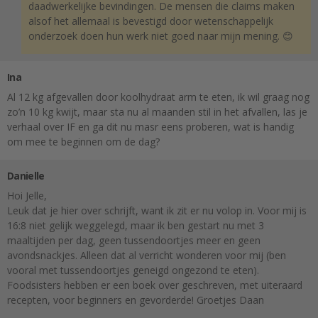
daadwerkelijke bevindingen. De mensen die claims maken
alsof het allemaal is bevestigd door wetenschappelijk
onderzoek doen hun werk niet goed naar mijn mening. 😊
Ina
Al 12 kg afgevallen door koolhydraat arm te eten, ik wil graag nog
zo’n 10 kg kwijt, maar sta nu al maanden stil in het afvallen, las je
verhaal over IF en ga dit nu masr eens proberen, wat is handig
om mee te beginnen om de dag?
Danielle
Hoi Jelle,
Leuk dat je hier over schrijft, want ik zit er nu volop in. Voor mij is
16:8 niet gelijk weggelegd, maar ik ben gestart nu met 3
maaltijden per dag, geen tussendoortjes meer en geen
avondsnackjes. Alleen dat al verricht wonderen voor mij (ben
vooral met tussendoortjes geneigd ongezond te eten).
Foodsisters hebben er een boek over geschreven, met uiteraard
recepten, voor beginners en gevorderde! Groetjes Daan