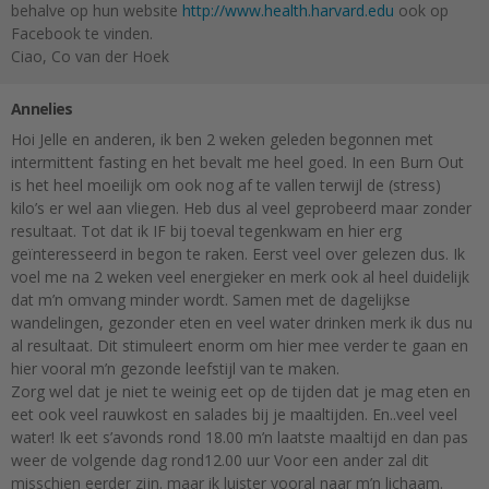
behalve op hun website
http://www.health.harvard.edu
ook op
Facebook te vinden.
Ciao, Co van der Hoek
Annelies
Hoi Jelle en anderen, ik ben 2 weken geleden begonnen met
intermittent fasting en het bevalt me heel goed. In een Burn Out
is het heel moeilijk om ook nog af te vallen terwijl de (stress)
kilo’s er wel aan vliegen. Heb dus al veel geprobeerd maar zonder
resultaat. Tot dat ik IF bij toeval tegenkwam en hier erg
geïnteresseerd in begon te raken. Eerst veel over gelezen dus. Ik
voel me na 2 weken veel energieker en merk ook al heel duidelijk
dat m’n omvang minder wordt. Samen met de dagelijkse
wandelingen, gezonder eten en veel water drinken merk ik dus nu
al resultaat. Dit stimuleert enorm om hier mee verder te gaan en
hier vooral m’n gezonde leefstijl van te maken.
Zorg wel dat je niet te weinig eet op de tijden dat je mag eten en
eet ook veel rauwkost en salades bij je maaltijden. En..veel veel
water! Ik eet s’avonds rond 18.00 m’n laatste maaltijd en dan pas
weer de volgende dag rond12.00 uur Voor een ander zal dit
misschien eerder zijn. maar ik luister vooral naar m’n lichaam.