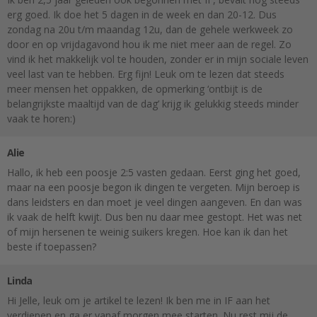
erg goed. Ik doe het 5 dagen in de week en dan 20-12. Dus
zondag na 20u t/m maandag 12u, dan de gehele werkweek zo
door en op vrijdagavond hou ik me niet meer aan de regel. Zo
vind ik het makkelijk vol te houden, zonder er in mijn sociale leven
veel last van te hebben. Erg fijn! Leuk om te lezen dat steeds
meer mensen het oppakken, de opmerking ‘ontbijt is de
belangrijkste maaltijd van de dag’ krijg ik gelukkig steeds minder
vaak te horen:)
Alie
Hallo, ik heb een poosje 2:5 vasten gedaan. Eerst ging het goed,
maar na een poosje begon ik dingen te vergeten. Mijn beroep is
dans leidsters en dan moet je veel dingen aangeven. En dan was
ik vaak de helft kwijt. Dus ben nu daar mee gestopt. Het was net
of mijn hersenen te weinig suikers kregen. Hoe kan ik dan het
beste if toepassen?
Linda
Hi Jelle, leuk om je artikel te lezen! Ik ben me in IF aan het
verdiepen en ga er vanaf morgen mee starten. Nu rest mij de