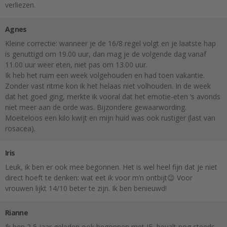
verliezen.
Agnes
Kleine correctie: wanneer je de 16/8 regel volgt en je laatste hap
is genuttigd om 19.00 uur, dan mag je de volgende dag vanaf
11.00 uur weer eten, niet pas om 13.00 uur.
Ik heb het ruim een week volgehouden en had toen vakantie.
Zonder vast ritme kon ik het helaas niet volhouden. In de week
dat het goed ging, merkte ik vooral dat het emotie-eten ‘s avonds
niet meer aan de orde was. Bijzondere gewaarwording.
Moeiteloos een kilo kwijt en mijn huid was ook rustiger (last van
rosacea).
Iris
Leuk, ik ben er ook mee begonnen. Het is wel heel fijn dat je niet
direct hoeft te denken: wat eet ik voor m’n ontbijt😉 Voor
vrouwen lijkt 14/10 beter te zijn. Ik ben benieuwd!
Rianne
Ik ben 2,5 jaar geleden ook begonnen met IF, bevalt nog steeds