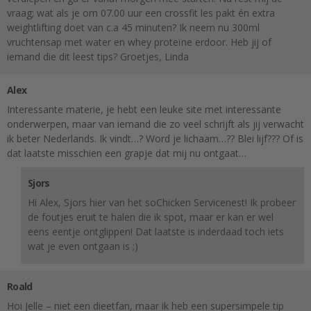
vraag; wat als je om 07.00 uur een crossfit les pakt én extra
weightlifting doet van c.a 45 minuten? Ik neem nu 300ml
vruchtensap met water en whey proteïne erdoor. Heb jij of
iemand die dit leest tips? Groetjes, Linda
Alex
Interessante materie, je hebt een leuke site met interessante
onderwerpen, maar van iemand die zo veel schrijft als jij verwacht
ik beter Nederlands. Ik vindt…? Word je lichaam…?? Blei lijf??? Of is
dat laatste misschien een grapje dat mij nu ontgaat…
Sjors
Hi Alex, Sjors hier van het soChicken Servicenest! Ik probeer
de foutjes eruit te halen die ik spot, maar er kan er wel
eens eentje ontglippen! Dat laatste is inderdaad toch iets
wat je even ontgaan is ;)
Roald
Hoi Jelle – niet een dieetfan, maar ik heb een supersimpele tip