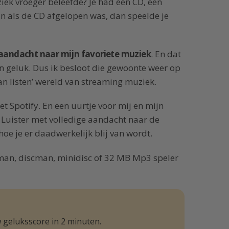
iek vroeger beleefde? Je had een CD, een
En als de CD afgelopen was, dan speelde je
r aandacht naar mijn favoriete muziek
. En dat
en geluk. Dus ik besloot die gewoonte weer op
an listen’ wereld van streaming muziek.
t Spotify. En een uurtje voor mij en mijn
. Luister met volledige aandacht naar de
hoe je er daadwerkelijk blij van wordt.
kman, discman, minidisc of 32 MB Mp3 speler
 geluksscore in 2 minuten.