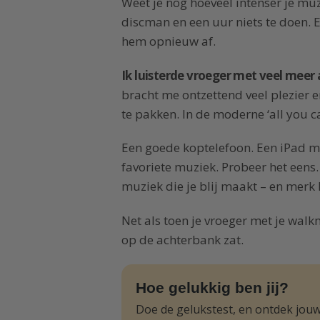
Weet je nog hoeveel intenser je muz
discman en een uur niets te doen. 
hem opnieuw af.
Ik luisterde vroeger met veel mee
bracht me ontzettend veel plezier 
te pakken. In de moderne ‘all you c
Een goede koptelefoon. Een iPad me
favoriete muziek. Probeer het eens
muziek die je blij maakt – en merk 
Net als toen je vroeger met je wal
op de achterbank zat.
Hoe gelukkig ben jij?
Doe de gelukstest, en ontdek jouw