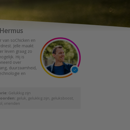
e Hermus
r van soChicken en
dnest. Jelle maakt
er leven graag zo
gelijk. Hij is
oneerd over
gang, duurzaamheid,
technologie en
rie:
Gelukkig zijn
oorden:
geluk
,
gelukkig zijn
,
geluksboost
,
ol
,
vrienden