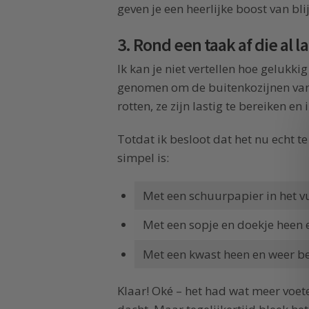
geven je een heerlijke boost van bl
3. Rond een taak af die al l
Ik kan je niet vertellen hoe gelukki
genomen om de buitenkozijnen van 
rotten, ze zijn lastig te bereiken en
Totdat ik besloot dat het nu echt t
simpel is:
Met een schuurpapier in het v
Met een sopje en doekje heen 
Met een kwast heen en weer be
Klaar! Oké – het had wat meer voet