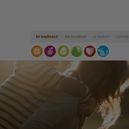
broednest
de boeken
artikelen
zakelijk