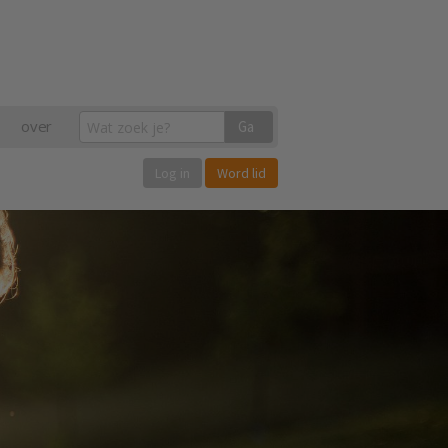
over
Ga
Log in
Word lid