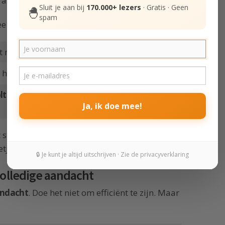
t allemaal minder erg dan ik dacht.
Sluit je aan bij
170.000+ lezers
· Gratis · Geen
🐣
spam
ee dingen:
et meer aan hoeft te denken.
 het in je hoofd vaak groter maakt dan het is.
oltooiing en voldoening
. En dat geeft je
Ja, ik doe mee!
 schuif je al weken of maanden voor je uit?
. Het voelt heerlijk.
🔒 Je kunt je altijd uitschrijven · Zie de privacyverklaring
volledige aandacht
andacht
. Doe het niet om efficiënt te zijn. Maar