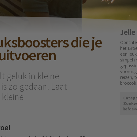
Jell
uksboosters die je
Oprichte
uitvoeren
het Broe
een leuk
simpel mo
gepassi
vooruit
 geluk in kleine
reizen, 
broccoli.
 is zo gedaan. Laat
 kleine
Catego
Zoekw
liefdev
oel