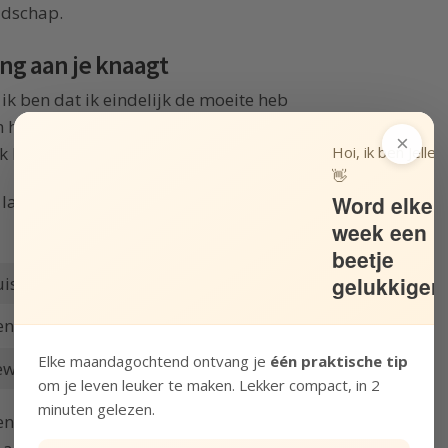
ijdschap.
ang aan je knaagt
g ik ben dat ik eindelijk de moeite heb
het kantoor te schilderen. Ze waren aan het
×
Hoi, ik ben Jelle!
 ik heb
altijd leukere dingen te doen
.
👋
Word elke
e lang aan me heeft geknaagd. En dat het heel
week een
beetje
gelukkiger
uistje mijn hand heen en weer bewegen.
en weer bewegen om het stof af te nemen.
Elke maandagochtend ontvang je
één praktische tip
wegen om het te schilderen.
om je leven leuker te maken. Lekker compact, in 2
minuten gelezen.
en in de aarde. Het bleek meer werk dan ik