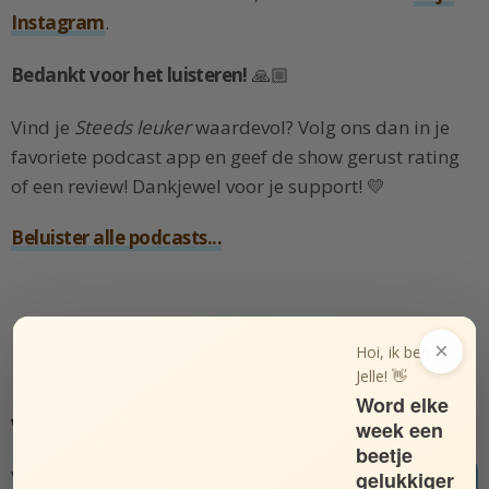
Instagram
.
Bedankt voor het luisteren!
🙏🏼
Vind je
Steeds leuker
waardevol? Volg ons dan in je
favoriete podcast app en geef de show gerust rating
of een review! Dankjewel voor je support! 💛
Beluister alle podcasts...
×
Hoi, ik ben
Jelle! 👋
Word elke
Verdubbel je productiviteit
week een
beetje
Verdubbel je
gelukkiger