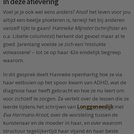
In deze aflevering
Voel je je ook wel eens anders? Alsof het leven voor jou
altijd een beetje ploeteren is, terwijl het bij anderen
vanzelf lijkt te gaan?
Hanneke Mijnster
(schrijfster en
o.a. Libelle columnist) herkent dat gevoel maar al te
goed. Jarenlang voelde ze zich een ‘mislukte
volwassene’ – tot ze op haar 42e eindelijk begreep
waarom.
In dit gesprek deelt Hanneke openhartig hoe ze via
haar eetbuien op het spoor kwam van ADHD, wat de
diagnose haar heeft gebracht en hoe ze nu leert om
voor zichzelf te zorgen. Ze vertelt over de lessen die ze
leerde tijdens het schrijven van
Longgeneeslijk
met
Eva Hermans-Kroot
, over de worsteling tussen de
kunstenaar en de moeder in haar, en over waarom
structuur tegelijkertijd haar vijand én haar beste