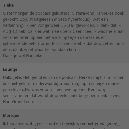
Tieke
Gistermorgen de podcast geluisterd. Gisteravond Hannekes boek
gekocht. Zojuist uitgelezen (hoezo hyperfocus). Wat een
herkenning. Ik ben vorige week 65 jaar geworden. Ik denk dat ik
AD(H)D heb! Ga ik er wat mee doen? Geen idee. Ik was me al aan
het oriënteren op een behandeling tegen depressies en
bijbehorende eetstoornis. Misschien moet ik dat doorzetten nu ik
denk dat ik weet waar het vandaan komt.
Dank je wel Hanneke.
Leuntje
Hallo Jelle. Heb genoten van de podcast. Herken mij hier in. ik ben
dus niet gek of minderwaardig..maar mag op mijn eigen manier
gaan leven..Dit was voor mij een eye opener. Ben hoog
sensievitief en dat wordt door velen niet begrepen..dank je wel…
Hart Groet.Leuntje…
Monique
Ik heb aandachtig geluisterd en tegelijk weer niet goed genoeg