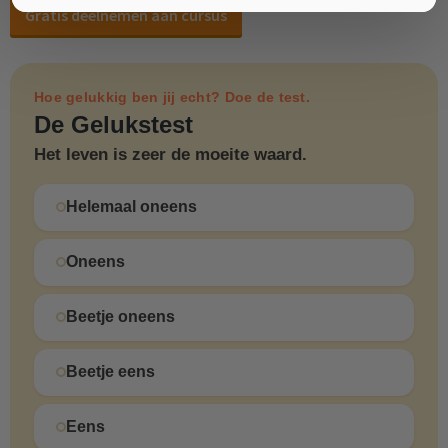
Gratis deelnemen aan cursus
Hoe gelukkig ben jij echt? Doe de test.
De Gelukstest
Het leven is zeer de moeite waard.
Helemaal oneens
Oneens
Beetje oneens
Beetje eens
Eens