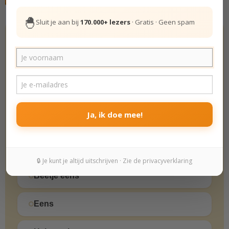
🐣
Sluit je aan bij
170.000+ lezers
· Gratis · Geen spam
Hoe gelukkig ben jij echt? Doe de test.
De Gelukstest
Het leven is zeer de moeite waard.
Helemaal oneens
Ja, ik doe mee!
Oneens
Beetje oneens
🔒 Je kunt je altijd uitschrijven · Zie de privacyverklaring
Beetje eens
Eens