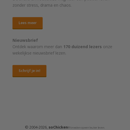
zonder stress, drama en chaos.
Lees meer
Nieuwsbrief
Ontdek waarom meer dan
170 duizend lezers
onze
wekelijkse nieuwsbrief lezen.
Schrijf je in!
© 2004-2026,
soChicken
® broeden op een leuker leven.