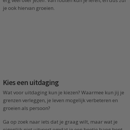
erg veel over jezelf. Van fouten kun je leren, en dus zul
je ook hiervan groeien.
Kies een uitdaging
Wat voor uitdaging kun je kiezen? Waarmee kun jij je
grenzen verleggen, je leven mogelijk verbeteren en
groeien als persoon?
Ga op zoek naar iets dat je graag wilt, maar wat je
eigenlijk niet uitvoert omdat je een beetje bang bent.