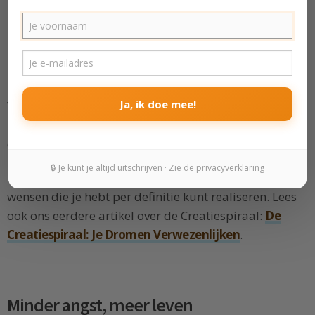
brengen. Zo kun je uiteindelijk fantastische dingen
bereiken waardoor je groeit als mens.
Meer tips om bijzondere dingen te
bereiken?
Ja, ik doe mee!
Wil je leren hoe je de wensen realiseert die je van
binnenuit hebt? Lees dan de Creatiespiraal, en ontdek
de natuurlijke weg van wens naar realisatie.
🔒 Je kunt je altijd uitschrijven · Zie de privacyverklaring
In dit inspirerende boekje leer je waarom je de
wensen die je hebt per definitie kunt realiseren. Lees
ook ons eerdere artikel over de Creatiespiraal:
De
Creatiespiraal: Je Dromen Verwezenlijken
.
Minder angst, meer leven