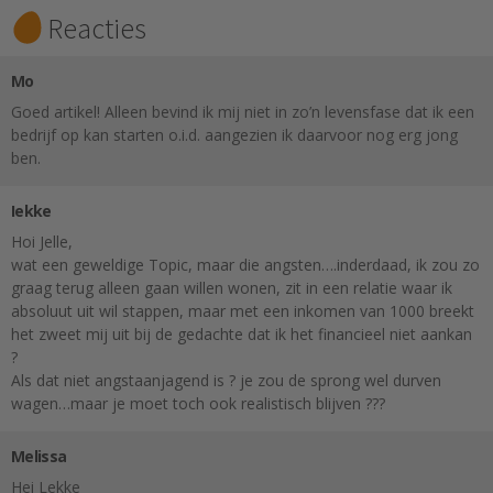
Reacties
Mo
Goed artikel! Alleen bevind ik mij niet in zo’n levensfase dat ik een
bedrijf op kan starten o.i.d. aangezien ik daarvoor nog erg jong
ben.
Iekke
Hoi Jelle,
wat een geweldige Topic, maar die angsten….inderdaad, ik zou zo
graag terug alleen gaan willen wonen, zit in een relatie waar ik
absoluut uit wil stappen, maar met een inkomen van 1000 breekt
het zweet mij uit bij de gedachte dat ik het financieel niet aankan
?
Als dat niet angstaanjagend is ? je zou de sprong wel durven
wagen…maar je moet toch ook realistisch blijven ???
Melissa
Hei Lekke