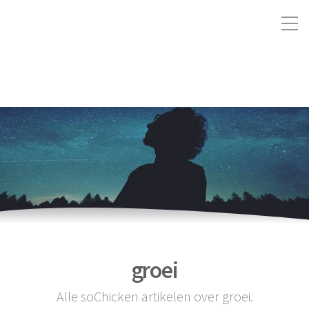
groei
Alle soChicken artikelen over groei.