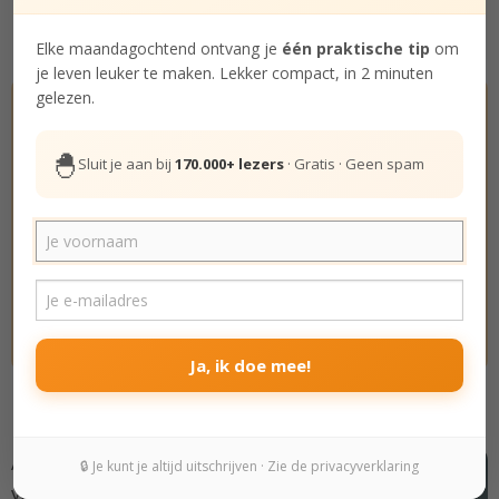
Stel dan een vraag,
lees hier meer over deze
strategie
.
Elke maandagochtend ontvang je
één praktische tip
om
je leven leuker te maken. Lekker compact, in 2 minuten
gelezen.
Ga aan de slag met mijn
zelfvertrouwen cursus
🐣
Sluit je aan bij
170.000+ lezers
· Gratis · Geen spam
Wil je minder onzeker zijn? Ga dan nu
aan de slag met mijn praktische online
cursus om meer zelfvertrouwen te krijgen.
Vele
duizenden soChicken lezers gingen je voor!
😊
Lees meer over de zelfvertrouwen cursus...
Ja, ik doe mee!
Minder angst, meer leven
Angst kan je leven flink
🔒 Je kunt je altijd uitschrijven · Zie de privacyverklaring
verpesten. Je gaat dingen