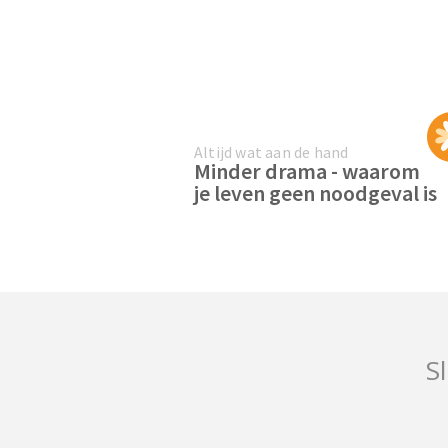
Altijd wat aan de hand
Minder drama - waarom
je leven geen noodgeval is
Sl