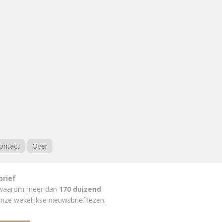
ontact
Over
brief
waarom meer dan
170 duizend
nze wekelijkse nieuwsbrief lezen.