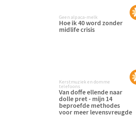
Geen alpaca-melk
Hoe ik 40 word zonder
midlife crisis
Kerstmuziek en domme
telefoons
Van doffe ellende naar
dolle pret - mijn 14
beproefde methodes
voor meer levensvreugde