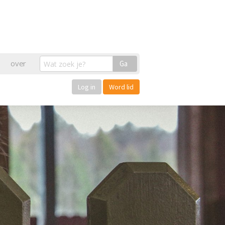
over
Ga
Log in
Word lid