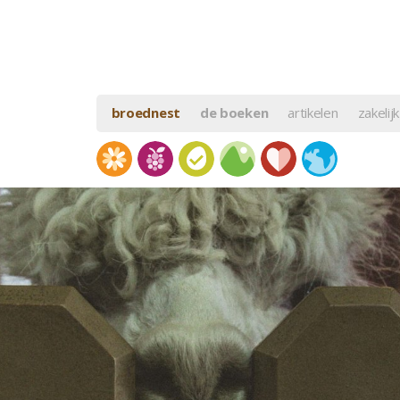
broednest
de boeken
artikelen
zakelijk