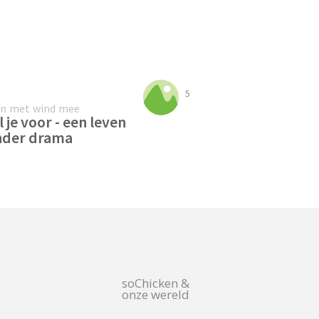
5
en met wind mee
l je voor - een leven
nder drama
soChicken &
onze wereld