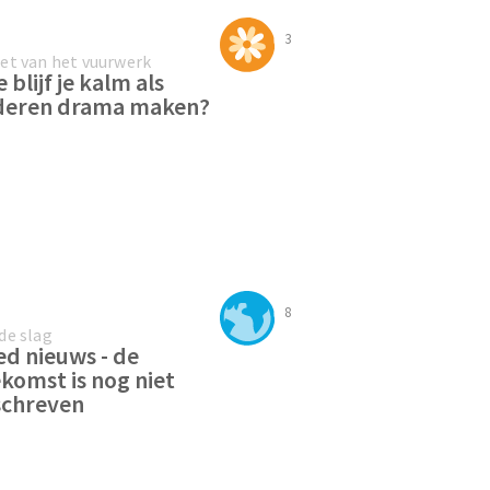
3
et van het vuurwerk
 blijf je kalm als
deren drama maken?
8
de slag
d nieuws - de
komst is nog niet
schreven