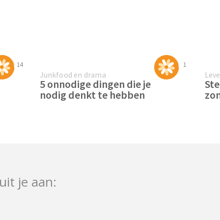
14
1
Junkfood en drama
Lev
5 onnodige dingen die je
Ste
nodig denkt te hebben
zo
uit je aan: