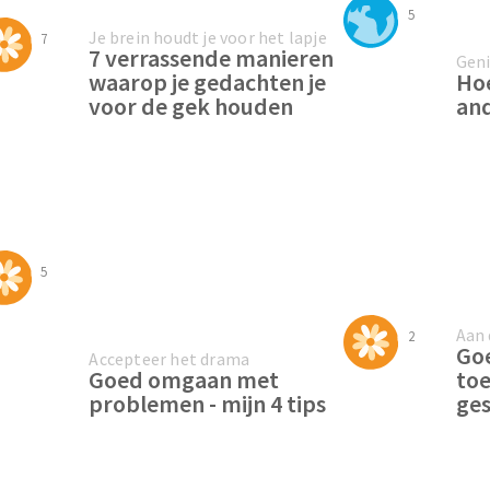
5
Je brein houdt je voor het lapje
7
7 verrassende manieren
Geni
waarop je gedachten je
Hoe
voor de gek houden
an
5
Aan 
2
Goe
Accepteer het drama
Goed omgaan met
toe
problemen - mijn 4 tips
ge