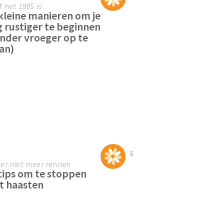
f het 1985 is
kleine manieren om je
 rustiger te beginnen
nder vroeger op te
an)
5
er niet meer rennen
tips om te stoppen
t haasten