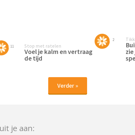
Tikk
2
Bui
Stop met ratelen
11
Voel je kalm en vertraag
zie
de tijd
spe
Verder »
uit je aan: