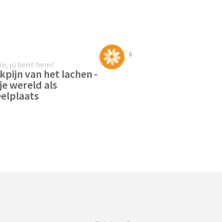
6
ie, jij bent hem!
kpijn van het lachen -
 je wereld als
elplaats