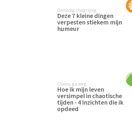
Onnodig chagrijnig
Deze 7 kleine dingen
verpesten stiekem mijn
humeur
Chaos, ga weg
Hoe ik mijn leven
versimpel in chaotische
tijden - 4 inzichten die ik
opdeed