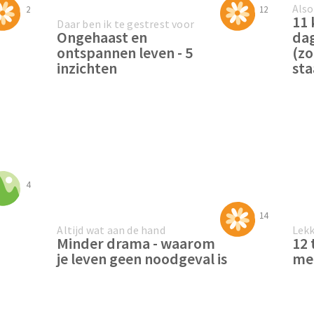
Also
2
12
11 
Daar ben ik te gestrest voor
Ongehaast en
dag
ontspannen leven - 5
(zo
inzichten
sta
4
14
Altijd wat aan de hand
Lekk
Minder drama - waarom
12 
je leven geen noodgeval is
me