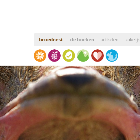
broednest
de boeken
artikelen
zakelijk