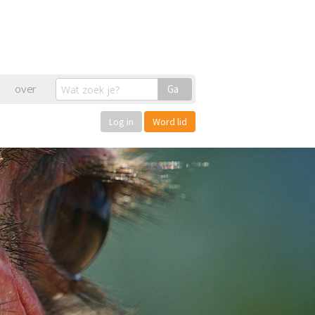
over
Ga
Log in
Word lid