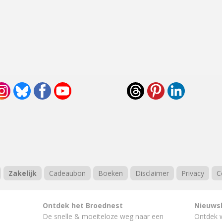
Zakelijk
Cadeaubon
Boeken
Disclaimer
Privacy
C
Ontdek het Broednest
Nieuws
De snelle & moeiteloze weg naar
een
Ontdek 