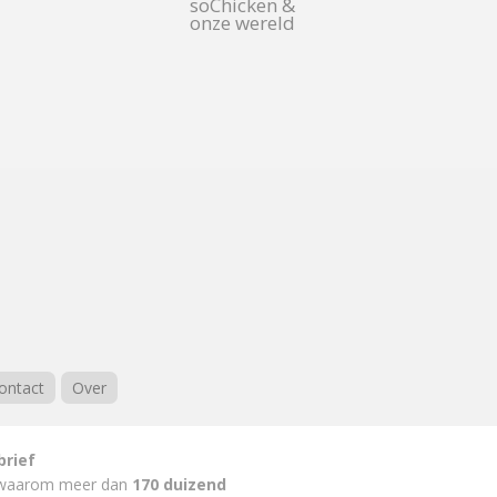
soChicken &
onze wereld
ontact
Over
brief
waarom meer dan
170 duizend