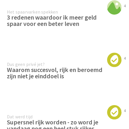
4
Het spaarvarken spekken
3 redenen waardoor ik meer geld
spaar voor een beter leven
4
Dus geen privé jet?
Waarom succesvol, rijk en beroemd
zijn niet je einddoel is
4
Dat werd tijd
Supersnel rijk worden - zo word je
vandaag nog een heel stuk rijker