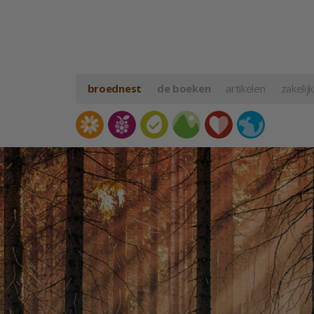
broednest
de boeken
artikelen
zakelijk