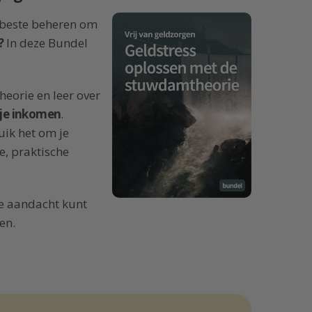
t beste beheren om
?
In deze Bundel
eorie en leer over
 je inkomen
.
uik het om je
ne, praktische
je aandacht kunt
en.