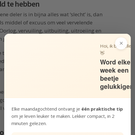
ld te hebben
e deler is in bijna alles wat ‘slecht’ is, dan
als middel of excuus om veel vervelende
Oorlog, vervuiling, uitbuiting, uitroeiing en
n geld.
×
Hoi, ik ben Jelle!
 te zien. Geld is namelijk ook de grote
👋
Word elke
ed’ is. Onderwijs, gezondheidszorg,
week een
me productie, veilig drinkwater, democratie,
beetje
gelukkiger
 persoon als je veel geld hebt? Het antwoord is
 goed of slecht, het kan wel resultaten teweeg
 vanaf welke resultaten jij graag teweeg wilt
Elke maandagochtend ontvang je
één praktische tip
om je leven leuker te maken. Lekker compact, in 2
minuten gelezen.
oom voor een betere wereld