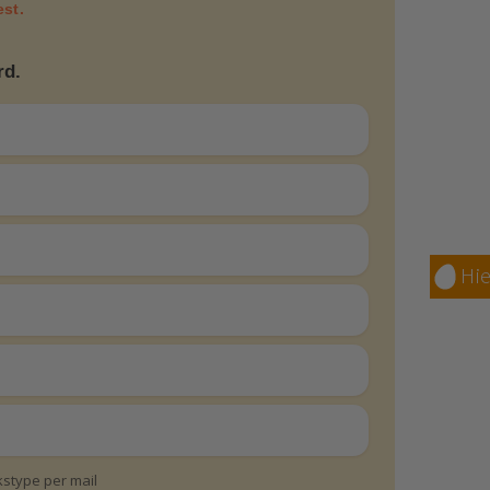
est.
rd.
Hie
ukstype per mail