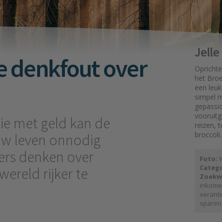
Jell
e denkfout over
Oprichte
het Broe
een leuk
simpel mo
gepassi
vooruit
ie met geld kan de
reizen, 
broccoli.
ouw leven onnodig
ers denken over
Foto:
W
Catego
wereld rijker te
Zoekw
inkom
verant
sparen