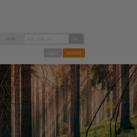
over
Ga
Log in
Word lid