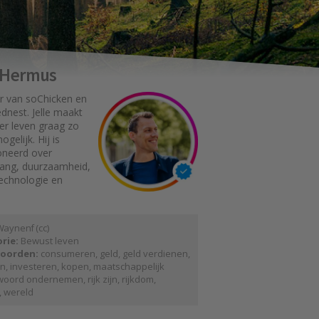
e Hermus
r van soChicken en
dnest. Jelle maakt
er leven graag zo
gelijk. Hij is
oneerd over
gang, duurzaamheid,
technologie en
 a y n e n f
(
cc
)
rie:
Bewust leven
oorden:
consumeren
,
geld
,
geld verdienen
,
en
,
investeren
,
kopen
,
maatschappelijk
woord ondernemen
,
rijk zijn
,
rijkdom
,
,
wereld