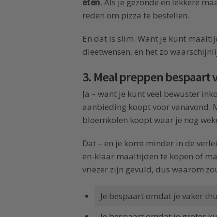
eten
. Als je gezonde en lekkere maa
reden om pizza te bestellen.
En dat is slim. Want je kunt maalti
dieetwensen, en het zo waarschijnl
3. Meal preppen bespaart v
Ja – want je kunt veel bewuster ink
aanbieding koopt voor vanavond. Ma
bloemkolen koopt waar je nog weke
Dat – en je komt minder in de verle
en-klaar maaltijden te kopen of maa
vriezer zijn gevuld, dus waarom zou
Je bespaart omdat je vaker thu
Je bespaart omdat je groter k