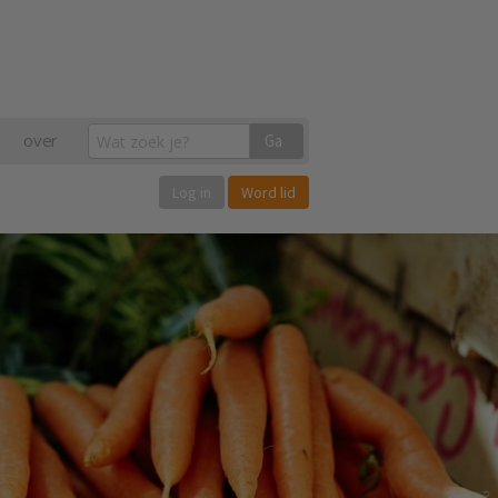
over
Ga
Log in
Word lid