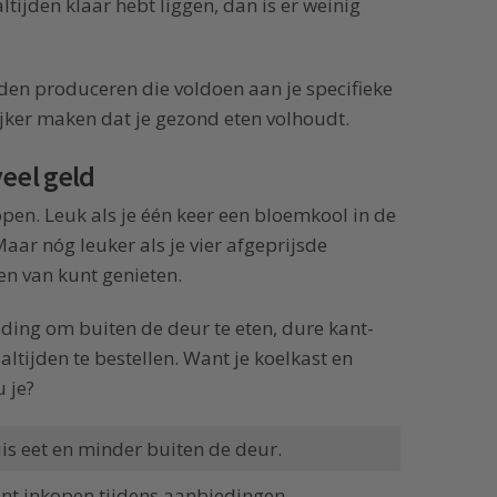
ltijden klaar hebt liggen, dan is er weinig
jden produceren die voldoen aan je specifieke
ijker maken dat je gezond eten volhoudt.
eel geld
open. Leuk als je één keer een bloemkool in de
ar nóg leuker als je vier afgeprijsde
n van kunt genieten.
iding om buiten de deur te eten, dure kant-
ltijden te bestellen. Want je koelkast en
 je?
is eet en minder buiten de deur.
unt inkopen tijdens aanbiedingen.