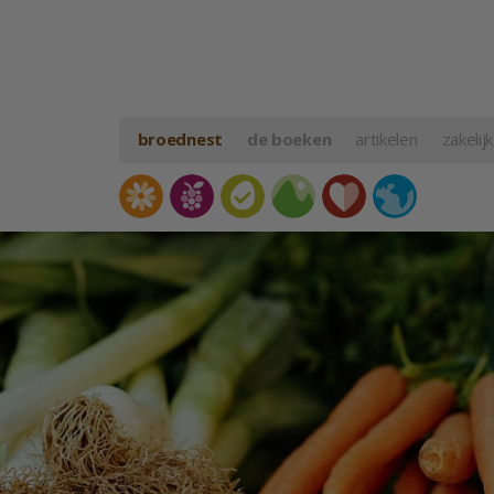
broednest
de boeken
artikelen
zakelijk