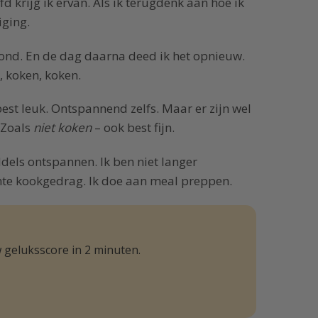
 krijg ik ervan. Als ik terugdenk aan hoe ik
iging.
vond. En de dag daarna deed ik het opnieuw.
, koken, koken.
best leuk. Ontspannend zelfs. Maar er zijn wel
 Zoals
niet koken
– ook best fijn.
els ontspannen. Ik ben niet langer
nte kookgedrag. Ik doe aan meal preppen.
 geluksscore in 2 minuten.