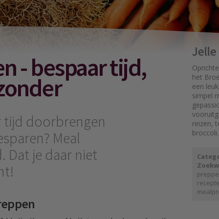
Jell
 - bespaar tijd,
Oprichte
ezonder
het Broe
een leuk
simpel mo
gepassi
vooruit
 tijd doorbrengen
reizen, 
broccoli.
esparen? Meal
 Dat je daar niet
Catego
Zoekw
ht!
preppe
recept
mealpr
preppen