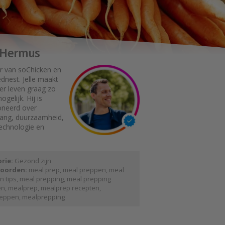
e Hermus
r van soChicken en
dnest. Jelle maakt
er leven graag zo
gelijk. Hij is
oneerd over
gang, duurzaamheid,
technologie en
rie:
Gezond zijn
oorden:
meal prep
,
meal preppen
,
meal
n tips
,
meal prepping
,
meal prepping
en
,
mealprep
,
mealprep recepten
,
eppen
,
mealprepping