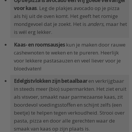
Op de pizza is avocado een vrij goede vervanger
voor kaas
. Leg de plakjes avocado op je pizza
als hij uit de oven komt. Het geeft het romige
mondgevoel dat je zoekt. Het is
anders
, maar het
is wél erg lekker.
Kaas- en roomsausjes
kun je maken door rauwe
cashewnoten te weken en te pureren. Heerlijk
voor lekkere pastasauzen en veel liever voor je
bloedvaten!
Edelgistvlokken zijn betaalbaar
en verkrijgbaar
in steeds meer (bio) supermarkten. Het ziet eruit
als visvoer, smaakt naar parmezaanse kaas, zit
boordevol voedingsstoffen en schijnt zelfs (een
beetje) te helpen tegen verkoudheid. Strooi over
pasta, pizza en door alle gerechten waar de
smaak van kaas op zijn plaats is.