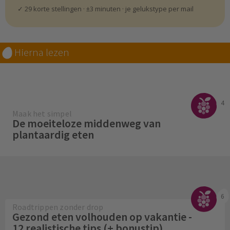
✓ 29 korte stellingen · ±3 minuten · je gelukstype per mail
Hierna lezen
4
Maak het simpel
De moeiteloze middenweg van
plantaardig eten
6
Roadtrippen zonder drop
Gezond eten volhouden op vakantie -
12 realistische tips (+ bonustip)