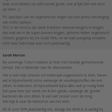
daar voor lekkers op tafel wordt gezet, ook al lijkt het niet eens
op vlees ;-)
PS: speckjes van de vegetarische slager zijn een prima vervanging
van echte spekjes
PS2: in de horeca zijn denk ik betere vleesvervangers te krijgen
dan wat we in de super kunnen krijgen, gisteren lekker vegetarisch
chinees gegeten bij De Oude Plek, en de babi pangang smaakte
echt naar babi maar was toch plantaardig
Sarah Morton
Bij sommige Toko’s hebben ze Roti met heerlijk gemarineerde
tempé. Die is lekkerder dan de vleesvariant.
Het is niet mijn streven om helemaal veganistisch te eten. Eieren
eet ik bijvoorbeeld soms vanwege de voedingsstoffen die erin
zitten. In eidooiers zit bijvoorbeeld bijna alles wat je nodig hebt.
Een paar keer per week eet ik bio-garde, vanwege de ‘goede’
bacteriën die erin zitten. Ik eet niet zozeer voor de tong.
Wel kijk ik naar de herkomst van het eten.
Als ik voor 90% plantaardig eet, draagt dat denk ik al aardig bij