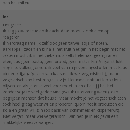
aan het milieu.
lor
Hoi grace,
Ik zag jouw reactie en ik dacht daar moet ik ook even op
reageren.
Ik verdraag namelijk zelf ook geen tarwe, soja of noten,
aardappel, zaden en bijna al het fruit niet (en in het begin met het
testen mocht ik in het ziekenhuis zelfs helemaal geen granen
eten; dus geen pasta, geen brood, geen rijst, niks). Veganist lukt
nog niet volledig omdat ik veel van mijn voedingsstoffen met kaas
binnen krijgt (afgezien van kaas eet ik wel veganistisch), maar
vegetarisch kan best mogelijk zijn. Het moet natuurlijk ook leuk
blijven, en als je er te veel voor moet laten of als jij het het
zonder soja te veel gedoe vind (wat ik uit ervaring weet!), dan
begrijpen mensen dat heus :) Maar mocht je het vegetarisch eten
toch heel graag weer willen proberen; quorn heeft producten die
soja en graan vrij zijn (op basis van schimmels en kippeneiwit).
Niet vegan, maar wel vegetarisch. Dan heb je in elk geval een
makkelijke vleesvervanger.