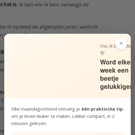
s het is
. Ik ben wie ik ben, vanwege de
 die ik opdeed de afgelopen jaren, wellicht
n met jezelf.
×
Hoi, ik ben Jelle!
als je bent
👋
Word elke
ten zijn. Knapper, slanker, slimmer,
week een
talenteerder. Beter dan anderen – beter dan de
beetje
gelukkiger
en is dat dit een oneindige opgave is
. Als je
zul je merken dat er nooit een eindstreep in
 je niet goed genoeg bent, totdat je leert om
Elke maandagochtend ontvang je
één praktische tip
om je leven leuker te maken. Lekker compact, in 2
minuten gelezen.
reden zijn met jezelf – is de oplossing. Het is