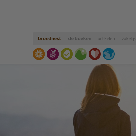
broednest
de boeken
artikelen
zakelijk