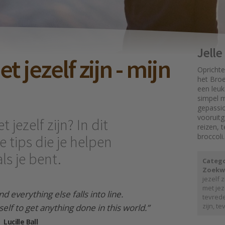
Jell
 jezelf zijn - mijn
Oprichte
het Broe
een leuk
simpel mo
gepassi
vooruit
jezelf zijn? In dit
reizen, 
broccoli.
he tips die je helpen
ls je bent.
Catego
Zoekw
jezelf z
met jez
nd everything else falls into line.
tevred
zijn
,
te
self to get anything done in this world.”
Lucille Ball