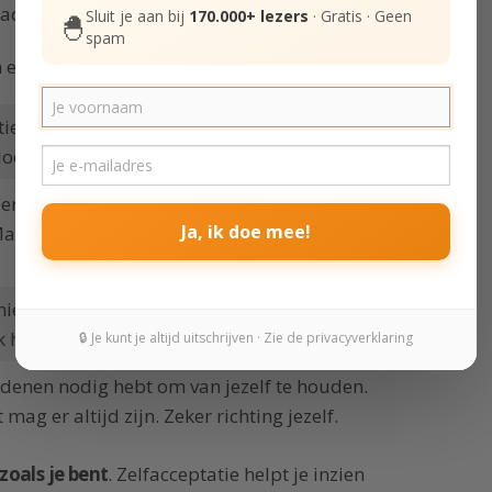
 accepteren ben je klaar.
Sluit je aan bij
170.000+ lezers
· Gratis · Geen
🐣
spam
n er een paar dingen die moeten gebeuren:
tie niet bestaat. En dat
perfectionisme
een
oel. Eerder een verleidelijk obstakel.
’ leren accepteren en omarmen. Je bent niet
Ja, ik doe mee!
aar dat betekent niet dat je niet tevreden
 niet zeggen dat je niet meer ontwikkelt.
k het tegenovergestelde.
🔒 Je kunt je altijd uitschrijven · Zie de privacyverklaring
edenen nodig hebt om van jezelf te houden.
 mag er altijd zijn. Zeker richting jezelf.
zoals je bent
. Zelfacceptatie helpt je inzien