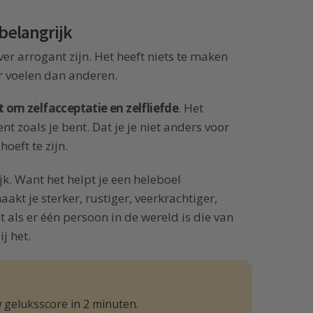
 belangrijk
ver arrogant zijn. Het heeft niets te maken
er voelen dan anderen.
t om zelfacceptatie en zelfliefde
. Het
ent zoals je bent. Dat je je niet anders voor
hoeft te zijn.
ijk. Want het helpt je een heleboel
kt je sterker, rustiger, veerkrachtiger,
nt als er één persoon in de wereld is die van
j het.
 geluksscore in 2 minuten.