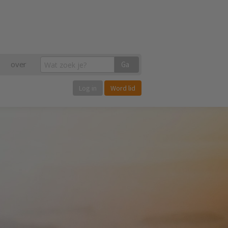
over
Ga
Log in
Word lid