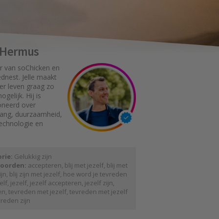
e Hermus
r van soChicken en
dnest. Jelle maakt
er leven graag zo
gelijk. Hij is
oneerd over
gang, duurzaamheid,
technologie en
rie:
Gelukkig zijn
oorden:
accepteren
,
blij met jezelf
,
blij met
ijn
,
blij zijn met jezelf
,
hoe word je tevreden
elf
,
jezelf
,
jezelf accepteren
,
jezelf zijn
,
en
,
tevreden met jezelf
,
tevreden met jezelf
vreden zijn