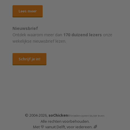
Lees meer
Nieuwsbrief
Ontdek waarom meer dan
170 duizend lezers
onze
wekelijkse nieuwsbrief lezen.
Schrijf je in!
© 2004-2026,
soChicken
® broeden op een leuker leven.
Alle rechten voorbehouden.
Met 💛 vanuit Delft, voor iedereen. 🌈