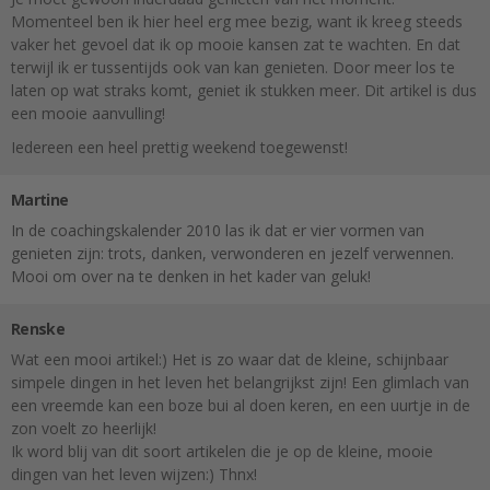
Momenteel ben ik hier heel erg mee bezig, want ik kreeg steeds
vaker het gevoel dat ik op mooie kansen zat te wachten. En dat
terwijl ik er tussentijds ook van kan genieten. Door meer los te
laten op wat straks komt, geniet ik stukken meer. Dit artikel is dus
een mooie aanvulling!
Iedereen een heel prettig weekend toegewenst!
Martine
In de coachingskalender 2010 las ik dat er vier vormen van
genieten zijn: trots, danken, verwonderen en jezelf verwennen.
Mooi om over na te denken in het kader van geluk!
Renske
Wat een mooi artikel:) Het is zo waar dat de kleine, schijnbaar
simpele dingen in het leven het belangrijkst zijn! Een glimlach van
een vreemde kan een boze bui al doen keren, en een uurtje in de
zon voelt zo heerlijk!
Ik word blij van dit soort artikelen die je op de kleine, mooie
dingen van het leven wijzen:) Thnx!