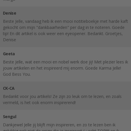
Denise
Beste Jelle, vandaag heb ik een mooi notitieboekje met harde kaft
gekocht om mijn "dankbaarheden" per dag in te noteren. Goede
tip! En dit artikel is ook weer een eyeopener. Bedankt. Groetjes,
Denise
Geeta
Beste Jelle, wat een mooi en nobel werk doe jij! Met plezier lees ik
jouw artikelen en het inspireerd mij enorm. Goede Karma Jelle!
God Bess You.
CK-CA
Bedankt voor jou artikels! Ze zijn zo leuk om te lezen, en zoals
vermeld, is het ook enorm inspirerend!
Sengul
Dankjewel Jelle jij blijft mijn inspireren, en zo te lezen ben ik
gelukkig ook niet de enige die je inspireert (-: echt TOP!!!! en ik