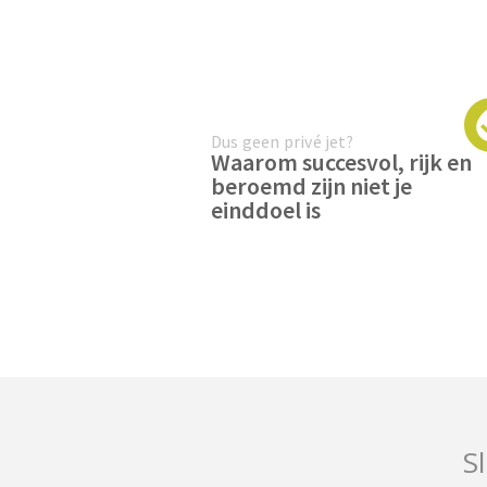
Dus geen privé jet?
Waarom succesvol, rijk en
beroemd zijn niet je
einddoel is
Sl