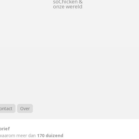
soChicken &
onze wereld
ontact
Over
brief
waarom meer dan
170 duizend