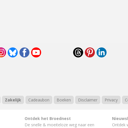
Zakelijk
Cadeaubon
Boeken
Disclaimer
Privacy
C
Ontdek het Broednest
Nieuws
De snelle & moeiteloze weg naar
een
Ontdek 