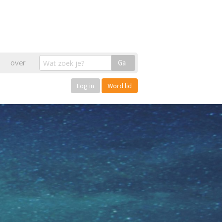
over
Ga
Log in
Word lid