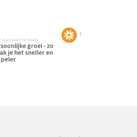
1
 is er niet te doen
soonlijke groei - zo
k je het sneller en
peler