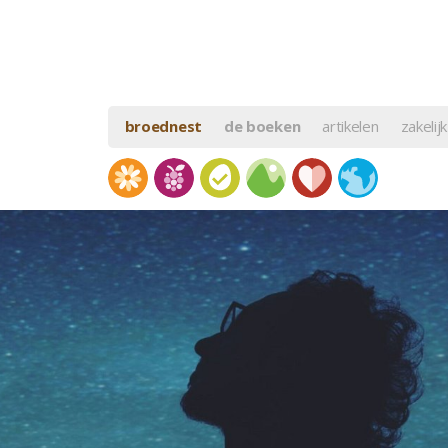
broednest
de boeken
artikelen
zakelijk