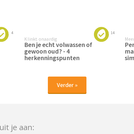
4
14
Klinkt onaardig
Meer
Ben je echt volwassen of
Per
gewoon oud? - 4
maa
herkenningspunten
sim
Verder »
uit je aan: