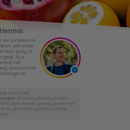
e Hermus
r van soChicken en
dnest. Jelle maakt
er leven graag zo
gelijk. Hij is
oneerd over
gang, duurzaamheid,
technologie en
rie:
Gezond zijn
oorden:
afslanken
,
afvallen
,
afvallen
 dieet
,
dieet
,
dieeten
,
gezond
,
gezond eten
,
 leven
,
gezond zijn
,
gezonde voeding
,
eren