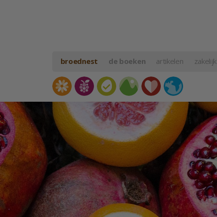
broednest
de boeken
artikelen
zakelijk