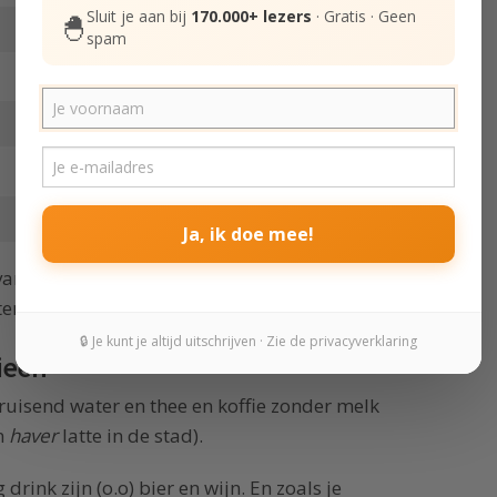
Sluit je aan bij
170.000+ lezers
· Gratis · Geen
🐣
spam
Ja, ik doe mee!
 van sterk bewerkte voedingsmiddelen, hoewel
er het lukt, des te makkelijker ik afval.
🔒 Je kunt je altijd uitschrijven · Zie de privacyverklaring
rieën
bruisend water en thee en koffie zonder melk
n
haver
latte in de stad).
drink zijn (o.o) bier en wijn. En zoals je