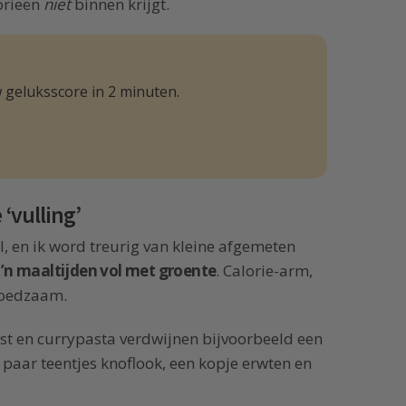
orieën
niet
binnen krijgt.
 geluksscore in 2 minuten.
 ‘vulling’
el, en ik word treurig van kleine afgemeten
m’n maaltijden vol met groente
. Calorie-arm,
 voedzaam.
jst en currypasta verdwijnen bijvoorbeeld een
n paar teentjes knoflook, een kopje erwten en