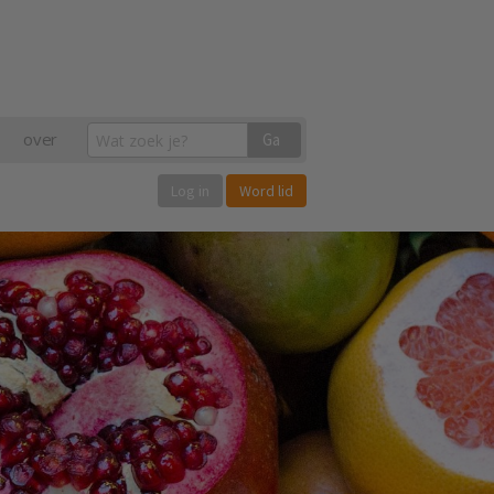
over
Ga
Log in
Word lid