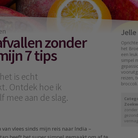
en
Jell
fvallen zonder
Oprichte
 mijn 7 tips
het Broe
een leuk
simpel mo
gepassi
vooruit
het is echt
reizen, 
broccoli.
kt. Ontdek hoe ik
lf mee aan de slag.
Catego
Zoekw
zonder
gezond
vermag
 van vlees sinds mijn reis naar India –
stap heeft het super simpel gemaakt om af te