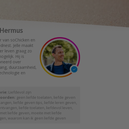
e Hermus
r van soChicken en
dnest. Jelle maakt
er leven graag zo
gelijk. Hij is
oneerd over
gang, duurzaamheid,
technologie en
rie:
Liefdevol zijn
oorden:
geen liefde toelaten
,
liefde geven
vangen
,
liefde geven tips
,
liefde leren geven
,
 ontvangen
,
liefde toelaten
,
liefdevol leven
,
met liefde geven
,
moeite met liefde
gen
,
waarom kan ik geen liefde geven