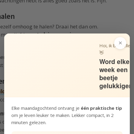
wachtingen hebt is alles goed zoals het is. Fijn.
halen
ezelf omhoog te halen? Draai het dan om.
 meer liefde,
en trek je omgeving mee
×
Hoi, ik ben Jelle!
👋
 mensen naar beneden halen. Haal zoveel
Word elke
 veel beter.
week een
beetje
len
gelukkiger
lder naar jezelf
en haal jezelf niet naar
n conversaties met anderen.
Elke maandagochtend ontvang je
één praktische tip
bent ben je goed genoeg
. Iedereen maakt
om je leven leuker te maken. Lekker compact, in 2
 is onzeker. Geen reden om jezelf naar beneden
minuten gelezen.
en plant. Het is niet anders.