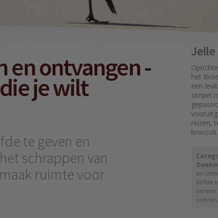
Jell
n en ontvangen -
Oprichte
ie je wilt
het Broe
een leuk
simpel mo
gepassi
vooruit
reizen, 
broccoli.
efde te geven en
het schrappen van
Catego
Zoekw
 maak ruimte voor
en ont
liefde
moeite 
ontvan