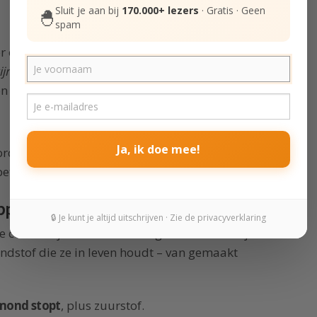
Sluit je aan bij
170.000+ lezers
· Gratis · Geen
🐣
spam
r om mensen niet langer te veroordelen. Niet
ijn
. Je kunt gedrag beroordelen als dat nodig
on veroordeelt.
Ja, ik doe mee!
roordelen maakt alles minder goed.
beter.
oppen
🔒 Je kunt je altijd uitschrijven · Zie de privacyverklaring
e cellen in je lichaam vervangen. Waar denk je
andstof die ze in leven houdt – van gemaakt
 mond stopt
, plus zuurstof.