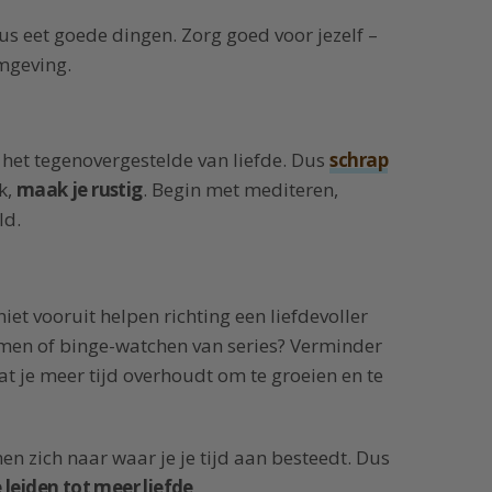
. Dus eet goede dingen. Zorg goed voor jezelf –
omgeving.
s het tegenovergestelde van liefde. Dus
schrap
k,
maak je rustig
. Begin met mediteren,
ld.
 niet vooruit helpen richting een liefdevoller
amen of binge-watchen van series? Verminder
t je meer tijd overhoudt om te groeien en te
men zich naar waar je je tijd aan besteedt. Dus
 leiden tot meer liefde
.