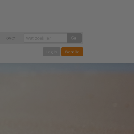
over
Ga
Log in
Word lid