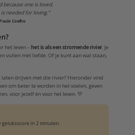
d because one is loved.
is needed for loving.”
Paulo Coelho
en?
or het leven –
het is als een stromende rivier
. Je
en vullen met liefde. Of je kunt aan wal staan,
laten drijven met die rivier? Hieronder vind
pen om beter te worden in het voelen, geven
n, voor jezelf én voor het leven. 💛
 geluksscore in 2 minuten.