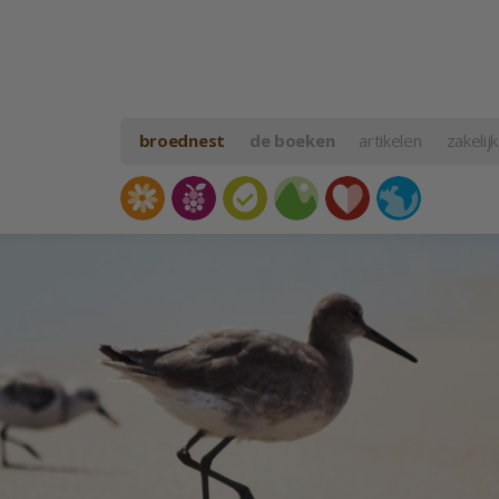
broednest
de boeken
artikelen
zakelijk