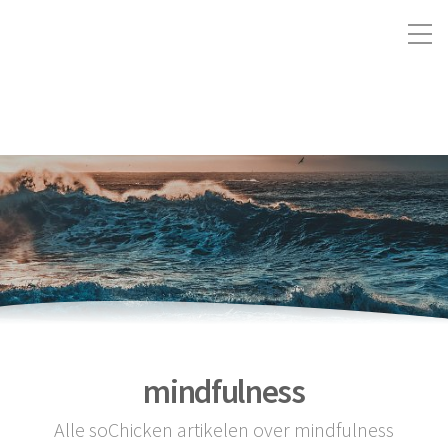
mindfulness
Alle soChicken artikelen over mindfulness