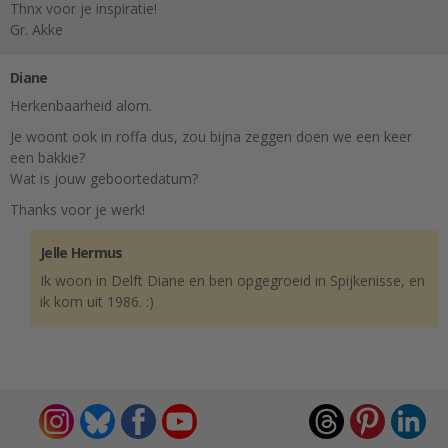
Thnx voor je inspiratie!
Gr. Akke
Diane
Herkenbaarheid alom.
Je woont ook in roffa dus, zou bijna zeggen doen we een keer
een bakkie?
Wat is jouw geboortedatum?
Thanks voor je werk!
Jelle Hermus
Ik woon in Delft Diane en ben opgegroeid in Spijkenisse, en
ik kom uit 1986. :)