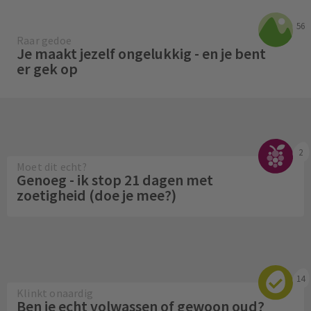
56
Raar gedoe
Je maakt jezelf ongelukkig - en je bent
er gek op
2
Moet dit echt?
Genoeg - ik stop 21 dagen met
zoetigheid (doe je mee?)
14
Klinkt onaardig
Ben je echt volwassen of gewoon oud?