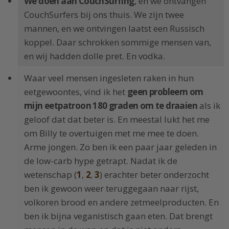
We doen aan CouchSurfing
, en we ontvangen
CouchSurfers bij ons thuis. We zijn twee
mannen, en we ontvingen laatst een Russisch
koppel. Daar schrokken sommige mensen van,
en wij hadden dolle pret. En vodka.
Waar veel mensen ingesleten raken in hun
eetgewoontes, vind ik het
geen probleem om
mijn eetpatroon 180 graden om te draaien
als ik
geloof dat dat beter is. En meestal lukt het me
om Billy te overtuigen met me mee te doen.
Arme jongen. Zo ben ik een paar jaar geleden in
de low-carb hype getrapt. Nadat ik de
wetenschap (
1
,
2
,
3
) erachter beter onderzocht
ben ik gewoon weer teruggegaan naar rijst,
volkoren brood en andere zetmeelproducten. En
ben ik bijna veganistisch gaan eten. Dat brengt