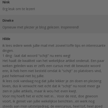
Nink
Erg leuk om te lezen!
Dineke
Opnieuw met plezier je blog gelezen. Inspirerend!
Hilde
ik lees iedere week jullie mail met zoveel toffe tips en interessante
dingen.
1 ding : laat dat woord “schijt” nu eens weg!
Het haalt de kwaliteit van het wekelijkse artikel onderuit. Een paar
weken geleden was er zelfs een cursus met dit bewuste woord
erin, ik heb hem niet besteld omdat ik “schijt” zo platvloers vind,
past helemaal niet bij jullie.
Ik lees ook vandaag nog dat jullie lekker je zin doen en plezierig
leven, dus ik verwacht niet echt dat ik “schijt” nu nooit meer ga
zien in jullie artikels, maar ik wou het even kwijt.
Voor mij hoeft het er echt niet in… Voor de rest, doe gewoon
voort, ik geniet van jullie wekelijkse berichten…en werk nog
steeds aan mijn uitstelgedrag, de eiercursus, heel tof, heel goed