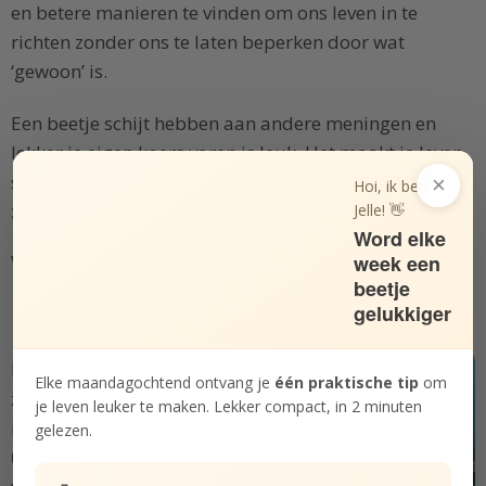
en betere manieren te vinden om ons leven in te
richten zonder ons te laten beperken door wat
‘gewoon’ is.
Een beetje schijt hebben aan andere meningen en
lekker je eigen koers varen is leuk. Het maakt je leven
spannender en de kwaliteit van je leven hoger. Dus ik
×
Hoi, ik ben
zou zeggen: wees niet bang om gek te zijn.
Jelle! 👋
Word elke
week een
Wees liever bang om ‘normaal’ te zijn. Brrr.
beetje
gelukkiger
Helemaal jezelf durven zijn
Durf jij helemaal jezelf te
Elke maandagochtend ontvang je
één praktische tip
om
zijn? Met deze Bundel wil
je leven leuker te maken. Lekker compact, in 2 minuten
ik je inspireren om
je
gelezen.
unieke zelf te vieren
en de