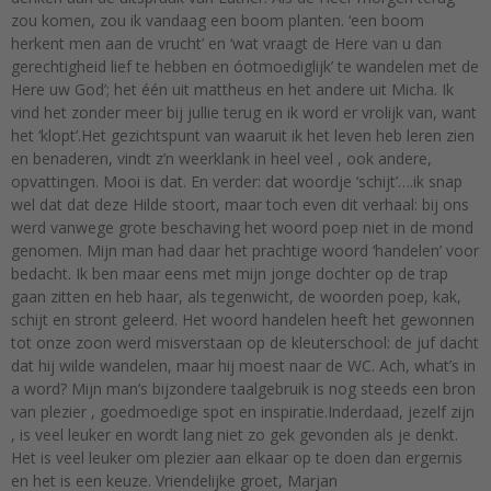
zou komen, zou ik vandaag een boom planten. ‘een boom
herkent men aan de vrucht’ en ‘wat vraagt de Here van u dan
gerechtigheid lief te hebben en óotmoediglijk’ te wandelen met de
Here uw God’; het één uit mattheus en het andere uit Micha. Ik
vind het zonder meer bij jullie terug en ik word er vrolijk van, want
het ‘klopt’.Het gezichtspunt van waaruit ik het leven heb leren zien
en benaderen, vindt z’n weerklank in heel veel , ook andere,
opvattingen. Mooi is dat. En verder: dat woordje ‘schijt’….ik snap
wel dat dat deze Hilde stoort, maar toch even dit verhaal: bij ons
werd vanwege grote beschaving het woord poep niet in de mond
genomen. Mijn man had daar het prachtige woord ‘handelen’ voor
bedacht. Ik ben maar eens met mijn jonge dochter op de trap
gaan zitten en heb haar, als tegenwicht, de woorden poep, kak,
schijt en stront geleerd. Het woord handelen heeft het gewonnen
tot onze zoon werd misverstaan op de kleuterschool: de juf dacht
dat hij wilde wandelen, maar hij moest naar de WC. Ach, what’s in
a word? Mijn man’s bijzondere taalgebruik is nog steeds een bron
van plezier , goedmoedige spot en inspiratie.Inderdaad, jezelf zijn
, is veel leuker en wordt lang niet zo gek gevonden als je denkt.
Het is veel leuker om plezier aan elkaar op te doen dan ergernis
en het is een keuze. Vriendelijke groet, Marjan