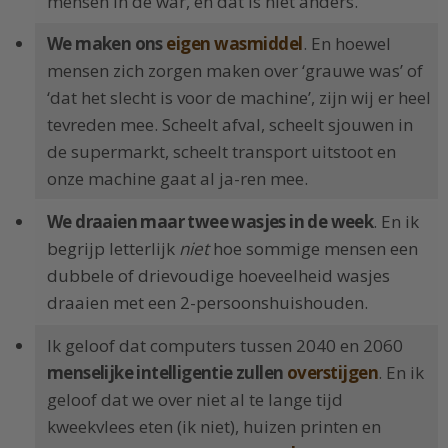
mensen in de war, en dat is niet anders.
We maken ons
eigen wasmiddel
. En hoewel
mensen zich zorgen maken over ‘grauwe was’ of
‘dat het slecht is voor de machine’, zijn wij er heel
tevreden mee. Scheelt afval, scheelt sjouwen in
de supermarkt, scheelt transport uitstoot en
onze machine gaat al ja-ren mee.
We draaien maar twee wasjes in de week
. En ik
begrijp letterlijk
niet
hoe sommige mensen een
dubbele of drievoudige hoeveelheid wasjes
draaien met een 2-persoonshuishouden.
Ik geloof dat computers tussen 2040 en 2060
menselijke intelligentie zullen
overstijgen
. En ik
geloof dat we over niet al te lange tijd
kweekvlees eten (ik niet), huizen printen en