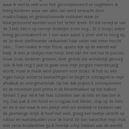
waar ik veel te veel voor heb gecompenseerd en nagelaten. Ik
kreeg kinderen waar van alles van werd verwacht door
maatschappij en gestructureerde instituten waar ze
klaargestoomd worden voor het ‘echte’ leven. En dat terwijl er van
de 3 kids één n op termijn dodelijke (toen nog… Er is hoop) ziekte
kreeg geconstateerd en 1 een ware autist is (met veel te hoog iq),
de 3e door stiefmoeder verbannen haar vader niet meer mocht
zien… Toen raakte ik mijn frisse, aparte kijk op de wereld wel
kwijt. Ik lees je stukjes met hoop. Veel lukt me niet toe te passen,
maar zoals kinderen groeien, doet geduld dat wonderlijk genoeg
ook. Ik heb nog 5 jaar te gaan voor mijn jongste meerderjarig
wordt, maar ik maak weer plannen voor straks. Ik heb nu een
eigen huisje weten te bemachtigen en begin te schrappen in mijn
afvalbult en energieverbruik. Op het dak prijken 6 zonnepanelen
en de moestuin past prima in de bloembakken op het balkon.
Binnen 5 jaar wil ik het huis schenken aan de kids en dan ben ik
vrij. Dan pak ik mn hond en n rugzak met kleren, stap op de fiets
en zie ik wel waar ik een plekje vind om eindelijk te bedaren van
de jarenlange strijd. Ik hoef niet veel, graag een beetje uitzicht op
natuur en wandelpaden voor de hond. En dan vanachter mijn mok
met verse kruidenthee ga ik heerlijk schijt hebben aan de wereld.