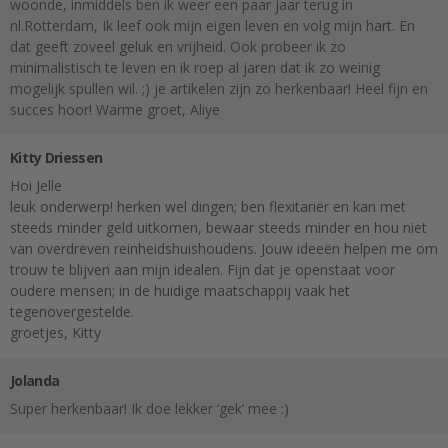
woonde, inmiddels ben ik weer een paar jaar terug in
nl.Rotterdam, Ik leef ook mijn eigen leven en volg mijn hart. En
dat geeft zoveel geluk en vrijheid. Ook probeer ik zo
minimalistisch te leven en ik roep al jaren dat ik zo weinig
mogelijk spullen wil. ;) je artikelen zijn zo herkenbaar! Heel fijn en
succes hoor! Warme groet, Aliye
Kitty Driessen
Hoi Jelle
leuk onderwerp! herken wel dingen; ben flexitariër en kan met
steeds minder geld uitkomen, bewaar steeds minder en hou niet
van overdreven reinheidshuishoudens. Jouw ideeën helpen me om
trouw te blijven aan mijn idealen. Fijn dat je openstaat voor
oudere mensen; in de huidige maatschappij vaak het
tegenovergestelde.
groetjes, Kitty
Jolanda
Super herkenbaar! Ik doe lekker ‘gek’ mee :)