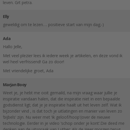
leven. Grt petra.
Elly
geweldig om te lezen…. positieve start van mijn dag;-)
Ada
Hallo Jelle,
Met veel plezier lees ik iedere week je artikelen, en deze vond ik
wel heel verfrissend! Ga zo door!
Met vriendelijke groet, Ada
Marjan Booy
Weet je, je hebt me ooit gemaild, na mijn vraag waar jullie je
inspiratie vandaan halen, dat die inspiratie niet in een bepaalde
godsdienst ligt; dat je je inspiratie haalt uit het leven zelf. Wat ik
bijzonder vind , is dat toch je uitlatingen en manier van leven zo
‘bijbels’ zijn. Nu weer met ‘ik geloof/hoop'(over de nieuwe
technologie. Eerder in je video ‘schop onder je kont’.Die deed me
denken aan de uitspraak van Luther: Als de Heer morgen terug