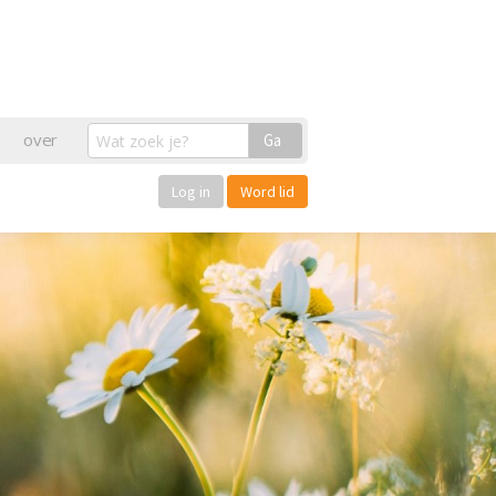
over
Ga
Log in
Word lid