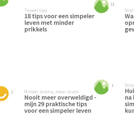
11
Teveel tips
Star
18 tips voor een simpeler
Waa
leven met minder
opr
prikkels
gew
Sto
1
Hu
Minder drama, meer leven
1
Nooit meer overweldigd -
na 
mijn 29 praktische tips
sim
voor een simpeler leven
kun