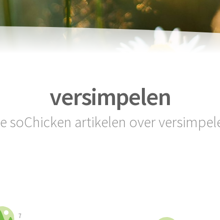
versimpelen
le soChicken artikelen over versimpel
7