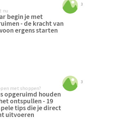
3
t nu
r begin je met
uimen - de kracht van
oon ergens starten
3
ppen met shoppen?
is opgeruimd houden
het ontspullen - 19
pele tips die je direct
t uitvoeren