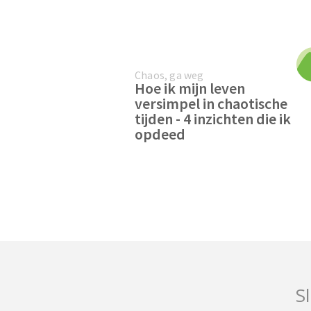
Chaos, ga weg
Hoe ik mijn leven
versimpel in chaotische
tijden - 4 inzichten die ik
opdeed
Sl