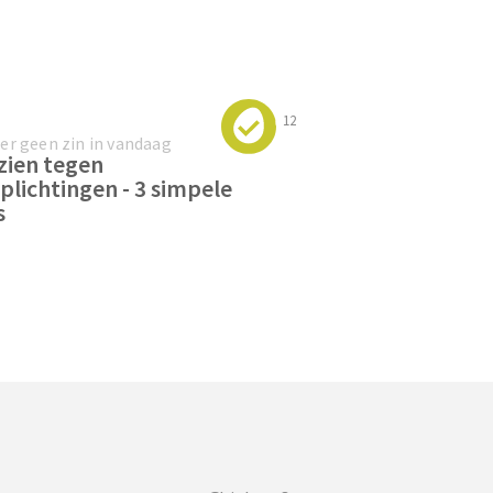
12
er geen zin in vandaag
ien tegen
plichtingen - 3 simpele
s