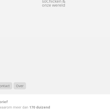
soChicken &
onze wereld
ontact
Over
brief
waarom meer dan
170 duizend