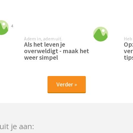
4
Adem in, adem uit.
Heb 
Als het leven je
Opz
overweldigt - maak het
ver
weer simpel
tip
Verder »
uit je aan: