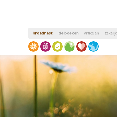
broednest
de boeken
artikelen
zakelijk