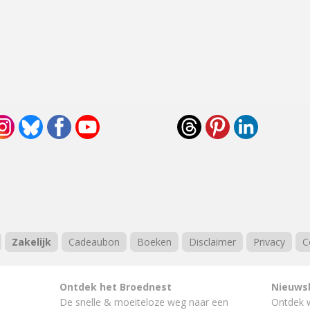
Zakelijk
Cadeaubon
Boeken
Disclaimer
Privacy
C
Ontdek het Broednest
Nieuws
De snelle & moeiteloze weg naar
een
Ontdek 