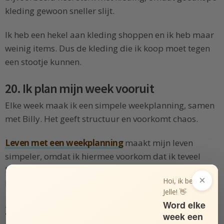
kleding gewoon sneller slijt.
Ik heb een hekel aan kleding shoppen en ik heb maar
weinig items. Dus de kleding die ik koop moet tegen
een stootje kunnen.
20. Ik plan mijn week vooruit
Elke week maak ik een simpele weekplanning, samen
met Billy. Het geeft structuur en voorkomt chaos.
Leven met een weekplanning
maakt mijn leven
simpeler, omdat ik hiermee voorkom dat ik teveel
hooi op mijn vork neem. Bovendien kunnen we heel
×
Hoi, ik ben
bewust speelruimte inbouwen.
Jelle! 👋
Word elke
21. Ik leef dichter bij de natuur
week een